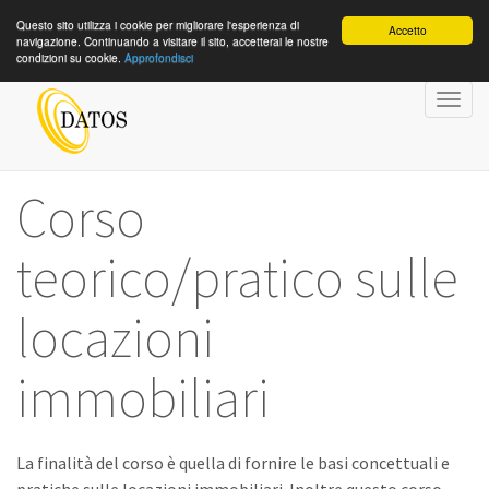
Questo sito utilizza i cookie per migliorare l'esperienza di
Accetto
navigazione. Continuando a visitare il sito, accetterai le nostre
condizioni su cookie.
Approfondisci
Togg
navig
Corso
teorico/pratico sulle
locazioni
immobiliari
La finalità del corso è quella di fornire le basi concettuali e