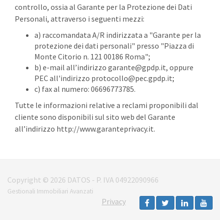
controllo, ossia al Garante per la Protezione dei Dati
Personali, attraverso i seguenti mezzi:
a) raccomandata A/R indirizzata a "Garante per la
protezione dei dati personali" presso "Piazza di
Monte Citorio n. 121 00186 Roma";
b) e-mail all’indirizzo garante@gpdp.it, oppure
PEC all'indirizzo protocollo@pec.gpdp.it;
c) fax al numero: 06696773785.
Tutte le informazioni relative a reclami proponibili dal
cliente sono disponibili sul sito web del Garante
all’indirizzo http://www.garanteprivacy.it.
Copyright © 2026 DATOS - P. IVA 04922090966
Gestionali Immobiliari Avanzati
Privacy