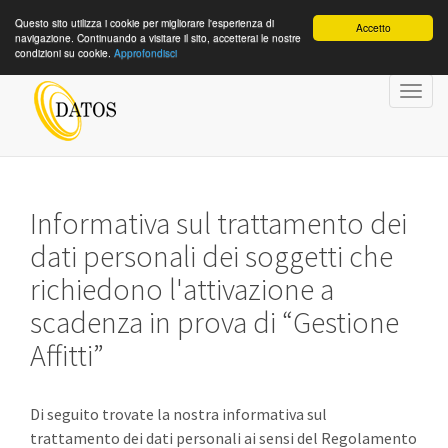
Questo sito utilizza i cookie per migliorare l'esperienza di
Accetto
navigazione. Continuando a visitare il sito, accetterai le nostre
condizioni su cookie.
Approfondisci
Togg
navig
Informativa sul trattamento dei
dati personali dei soggetti che
richiedono l'attivazione a
scadenza in prova di “Gestione
Affitti”
Di seguito trovate la nostra informativa sul
trattamento dei dati personali ai sensi del Regolamento