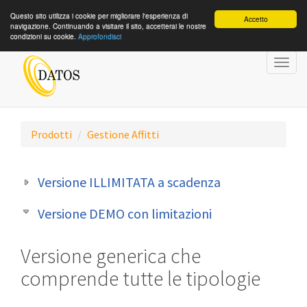
Questo sito utilizza i cookie per migliorare l'esperienza di
Accetto
navigazione. Continuando a visitare il sito, accetterai le nostre
condizioni su cookie.
Approfondisci
Togg
navig
Prodotti
Gestione Affitti
Versione ILLIMITATA a scadenza
Versione DEMO con limitazioni
Versione generica che
comprende tutte le tipologie